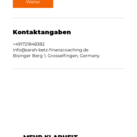
n
Weiter
.
Kontaktangaben
‭+491721848382‬
info@sarah-betz-finanzcoaching.de
Bisinger Berg 1, Grosselfingen, Germany