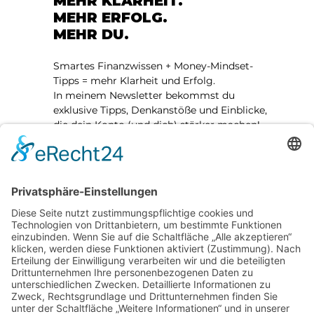
MEHR KLARHEIT.
MEHR ERFOLG.
MEHR DU.
Smartes Finanzwissen + Money-Mindset-
Tipps = mehr Klarheit und Erfolg.
In meinem Newsletter bekommst du
exklusive Tipps, Denkanstöße und Einblicke,
die dein Konto (und dich) stärker machen!
👉 Anmelden
MEIN ANGEBOT
Termin vereinbaren
Money Mindset
KONTAKT
+49 172 1848382